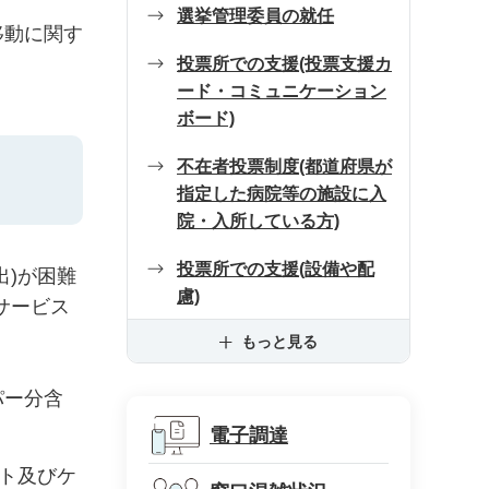
選挙管理委員の就任
移動に関す
投票所での支援(投票支援カ
ード・コミュニケーション
ボード)
不在者投票制度(都道府県が
指定した病院等の施設に入
院・入所している方)
投票所での支援(設備や配
)が困難
慮)
サービス
もっと見る
パー分含
電子調達
ト及びケ