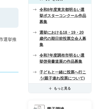
令和8年度東京都明るい選
挙ポスターコンクール作品
募集
選挙における18・19・20
歳代の期日前投票立会人募
市選挙推
集
令和7年度調布市明るい選
挙啓発書道展の作品募集
子どもと一緒に投票へ行こ
う(親子連れ投票について)
もっと見る