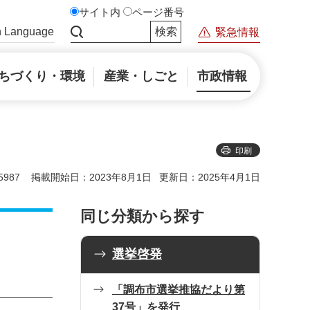
サイト内
ページ番号
n Language
緊急情報
サイト内検索
ちづくり・環境
産業・しごと
市政情報
印刷
987
掲載開始日：2023年8月1日
更新日：2025年4月1日
同じ分類から探す
選挙啓発
「調布市選挙推協だより第
37号」を発行