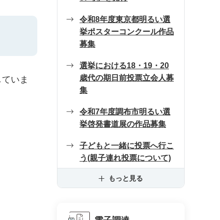
令和8年度東京都明るい選
挙ポスターコンクール作品
募集
選挙における18・19・20
歳代の期日前投票立会人募
していま
集
令和7年度調布市明るい選
挙啓発書道展の作品募集
子どもと一緒に投票へ行こ
う(親子連れ投票について)
もっと見る