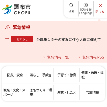
調布市
閲覧支援
検索
閉じる
Language
緊急情報
お知らせ
台風第１５号の接近に伴う大雨に備えて
緊急情報一覧
緊急情報RSS
健康・医療・福
防災・安全
暮らし・手続き
子育て・教育
祉
観光・文化・ス
まちづくり・環
産業・しごと
市政情報
ポーツ
境