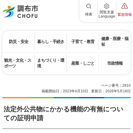
調布市
閲覧支援
検索
緊急情報
Language
健康・医療・福
防災・安全
暮らし・手続き
子育て・教育
祉
観光・文化・ス
まちづくり・環
産業・しごと
市政情報
ポーツ
境
ページ番号：2810
掲載開始日：2023年4月10日
更新日：2026年5月18日
法定外公共物にかかる機能の有無につい
ての証明申請