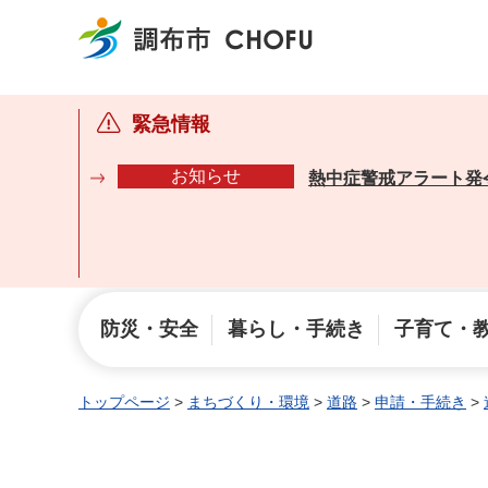
調布市
緊急情報
お知らせ
熱中症警戒アラート発
防災・安全
暮らし・手続き
子育て・
トップページ
>
まちづくり・環境
>
道路
>
申請・手続き
>