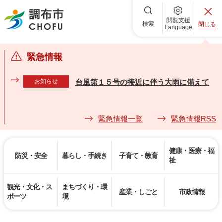
調布市
閲覧支援
検索
閉じる
Language
緊急情報
お知らせ
台風第１５号の接近に伴う大雨に備えて
緊急情報一覧
緊急情報RSS
健康・医療・福
防災・安全
暮らし・手続き
子育て・教育
祉
観光・文化・ス
まちづくり・環
産業・しごと
市政情報
ポーツ
境