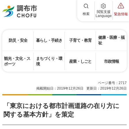
調布市
閲覧支援
検索
緊急情報
Language
健康・医療・福
防災・安全
暮らし・手続き
子育て・教育
祉
観光・文化・ス
まちづくり・環
産業・しごと
市政情報
ポーツ
境
ページ番号：2717
掲載開始日：2019年12月26日
更新日：2019年12月26日
「東京における都市計画道路の在り方に
関する基本方針」を策定