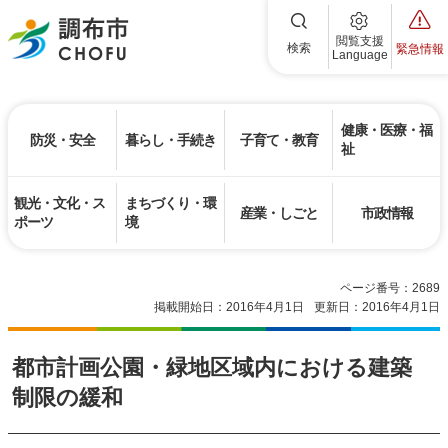
調布市
閲覧支援
検索
緊急情報
Language
健康・医療・福
防災・安全
暮らし・手続き
子育て・教育
祉
観光・文化・ス
まちづくり・環
産業・しごと
市政情報
ポーツ
境
ページ番号：2689
掲載開始日：2016年4月1日
更新日：2016年4月1日
都市計画公園・緑地区域内における建築
制限の緩和