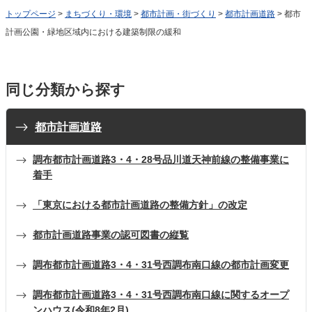
トップページ
>
まちづくり・環境
>
都市計画・街づくり
>
都市計画道路
> 都市
計画公園・緑地区域内における建築制限の緩和
同じ分類から探す
都市計画道路
調布都市計画道路3・4・28号品川道天神前線の整備事業に
着手
「東京における都市計画道路の整備方針」の改定
都市計画道路事業の認可図書の縦覧
調布都市計画道路3・4・31号西調布南口線の都市計画変更
調布都市計画道路3・4・31号西調布南口線に関するオープ
ンハウス(令和8年2月)