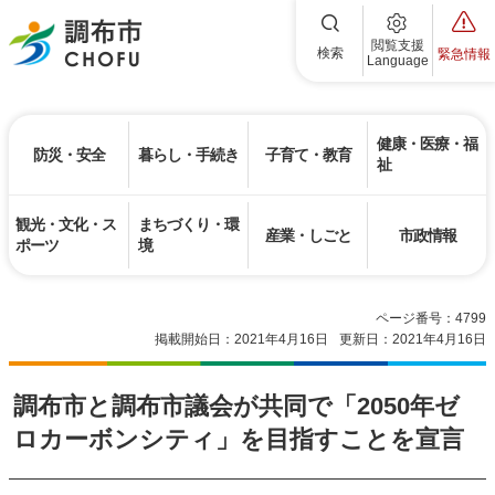
調布市
閲覧支援
検索
緊急情報
Language
健康・医療・福
防災・安全
暮らし・手続き
子育て・教育
祉
観光・文化・ス
まちづくり・環
産業・しごと
市政情報
ポーツ
境
ページ番号：4799
掲載開始日：2021年4月16日
更新日：2021年4月16日
調布市と調布市議会が共同で「2050年ゼ
ロカーボンシティ」を目指すことを宣言