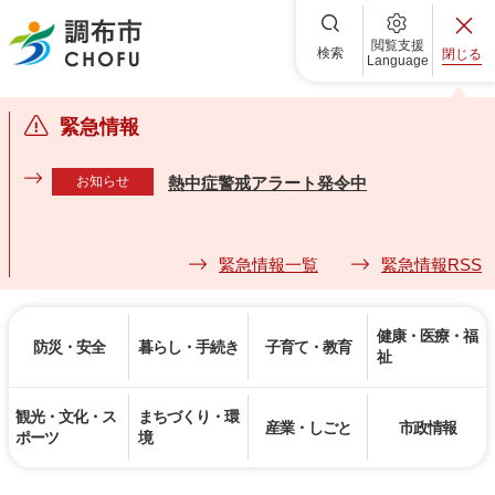
調布市
閲覧支援
検索
閉じる
Language
緊急情報
お知らせ
熱中症警戒アラート発令中
緊急情報一覧
緊急情報RSS
健康・医療・福
防災・安全
暮らし・手続き
子育て・教育
祉
観光・文化・ス
まちづくり・環
産業・しごと
市政情報
ポーツ
境