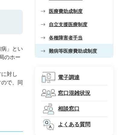
医療費助成制度
自立支援医療制度
各種障害者手当
難病」とい
難病等医療費助成制度
療局のホー
方に対し
電子調達
すので、同
窓口混雑状況
相談窓口
よくある質問