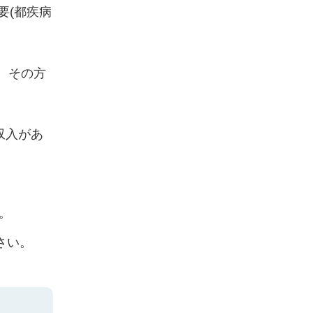
要(都疾病
、その方
収入があ
。
さい。