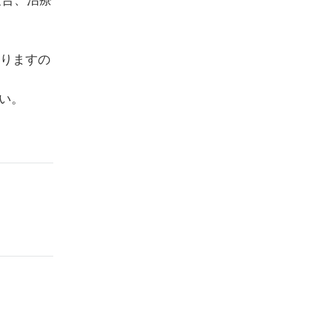
報告、治療
ありますの
い。