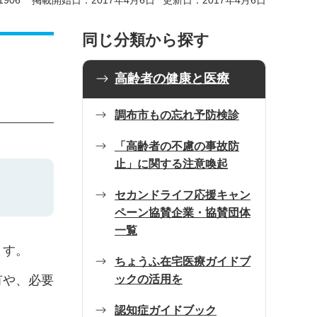
906
掲載開始日：2017年4月6日
更新日：2017年4月6日
同じ分類から探す
高齢者の健康と医療
調布市もの忘れ予防検診
「高齢者の不慮の事故防
止」に関する注意喚起
セカンドライフ応援キャン
ペーン協賛企業・協賛団体
一覧
ます。
ちょうふ在宅医療ガイドブ
ックの活用を
有や、必要
認知症ガイドブック