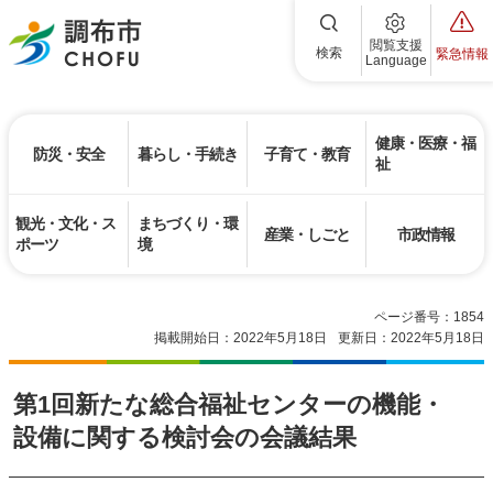
調布市
閲覧支援
検索
緊急情報
Language
健康・医療・福
防災・安全
暮らし・手続き
子育て・教育
祉
観光・文化・ス
まちづくり・環
産業・しごと
市政情報
ポーツ
境
ページ番号：1854
掲載開始日：2022年5月18日
更新日：2022年5月18日
第1回新たな総合福祉センターの機能・
設備に関する検討会の会議結果