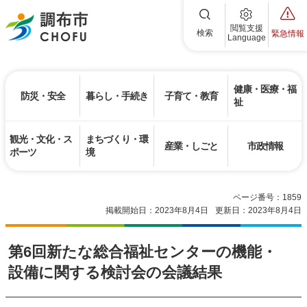
調布市
閲覧支援
検索
緊急情報
Language
健康・医療・福
防災・安全
暮らし・手続き
子育て・教育
祉
観光・文化・ス
まちづくり・環
産業・しごと
市政情報
ポーツ
境
ページ番号：1859
掲載開始日：2023年8月4日
更新日：2023年8月4日
第6回新たな総合福祉センターの機能・
設備に関する検討会の会議結果