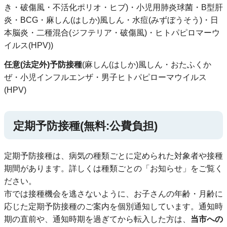
き・破傷風・不活化ポリオ・ヒブ)・小児用肺炎球菌・B型肝
炎・BCG・麻しん(はしか)風しん・水痘(みずぼうそう)・日
本脳炎・二種混合(ジフテリア・破傷風)・ヒトパピロマーウ
イルス(HPV))
任意(法定外)予防接種
(麻しん(はしか)風しん・おたふくか
ぜ・小児インフルエンザ・男子ヒトパピローマウイルス
(HPV)
定期予防接種(無料:公費負担)
定期予防接種は、病気の種類ごとに定められた対象者や接種
期間があります。詳しくは種類ごとの「お知らせ」をご覧く
ださい。
市では接種機会を逃さないように、お子さんの年齢・月齢に
応じた定期予防接種のご案内を個別通知しています。通知時
期の直前や、通知時期を過ぎてから転入した方は、
当市への