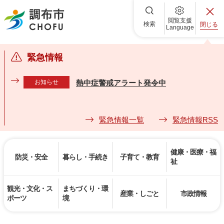
調布市
閲覧支援
検索
閉じる
Language
緊急情報
お知らせ
熱中症警戒アラート発令中
緊急情報一覧
緊急情報RSS
健康・医療・福
防災・安全
暮らし・手続き
子育て・教育
祉
観光・文化・ス
まちづくり・環
産業・しごと
市政情報
ポーツ
境