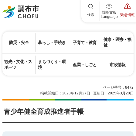
調布市
閲覧支援
検索
緊急情報
Language
健康・医療・福
防災・安全
暮らし・手続き
子育て・教育
祉
観光・文化・ス
まちづくり・環
産業・しごと
市政情報
ポーツ
境
ページ番号：8472
掲載開始日：2023年12月27日
更新日：2025年3月28日
青少年健全育成推進者手帳