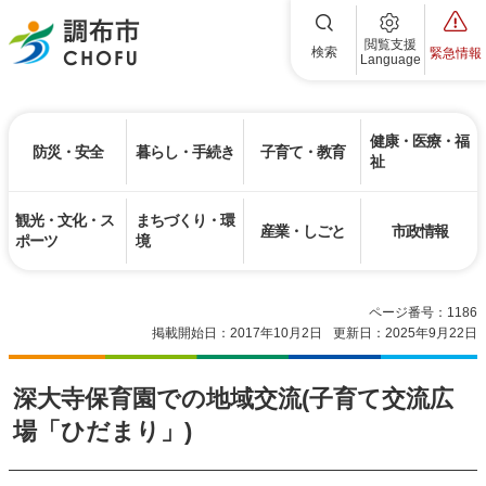
調布市
閲覧支援
検索
緊急情報
Language
健康・医療・福
防災・安全
暮らし・手続き
子育て・教育
祉
観光・文化・ス
まちづくり・環
産業・しごと
市政情報
ポーツ
境
ページ番号：1186
掲載開始日：2017年10月2日
更新日：2025年9月22日
深大寺保育園での地域交流(子育て交流広
場「ひだまり」)