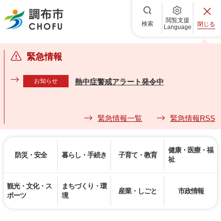
調布市
閲覧支援
検索
閉じる
Language
緊急情報
お知らせ
熱中症警戒アラート発令中
緊急情報一覧
緊急情報RSS
健康・医療・福
防災・安全
暮らし・手続き
子育て・教育
祉
観光・文化・ス
まちづくり・環
産業・しごと
市政情報
ポーツ
境