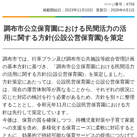
ページ番号：4758
掲載開始日：2023年11月10日
更新日：2026年4月1日
調布市公立保育園における民間活力の活
用に関する方針(公設公営保育園)を策定
調布市では、行革プラン及び調布市公共施設等総合管理計画
の基本方針に基づき、「調布市公立保育園における民間活力
の活用に関する方針(公設公営保育園)」を策定しました。
方針策定にあたっては、公設民営保育園と公設公営保育園で
は、現在の運営体制等が異なることから、それぞれの状況に
応じた対応の検討を行う必要があるため、方針を別々に整理
することとし、令和元年11月に公設民営保育園における方
針は先行して策定しています。
今後は、保育の質を確保しつつ、待機児童対策や子育て家庭
への支援を含め、多様化する保育ニーズに柔軟に対応すると
ともに、効果的で持続可能な保育サービスの提供につなげて