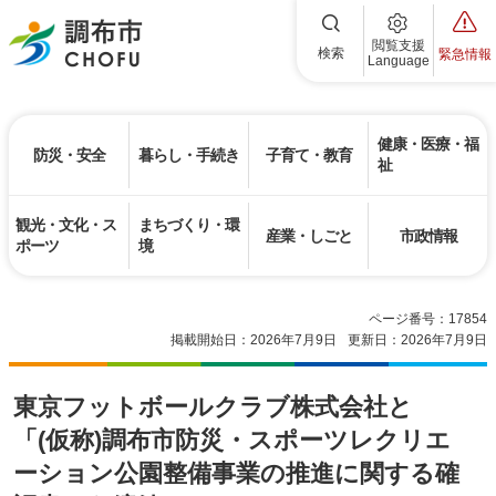
調布市
閲覧支援
検索
緊急情報
Language
健康・医療・福
防災・安全
暮らし・手続き
子育て・教育
祉
観光・文化・ス
まちづくり・環
産業・しごと
市政情報
ポーツ
境
ページ番号：17854
掲載開始日：2026年7月9日
更新日：2026年7月9日
東京フットボールクラブ株式会社と
「(仮称)調布市防災・スポーツレクリエ
ーション公園整備事業の推進に関する確