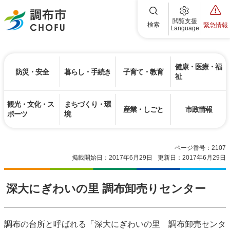
調布市
閲覧支援
検索
緊急情報
Language
健康・医療・福
防災・安全
暮らし・手続き
子育て・教育
祉
観光・文化・ス
まちづくり・環
産業・しごと
市政情報
ポーツ
境
ページ番号：2107
掲載開始日：2017年6月29日
更新日：2017年6月29日
深大にぎわいの里 調布卸売りセンター
調布の台所と呼ばれる「深大にぎわいの里 調布卸売センタ