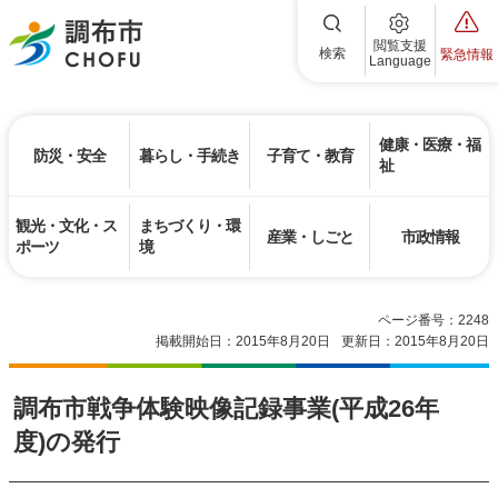
調布市
閲覧支援
検索
緊急情報
Language
健康・医療・福
防災・安全
暮らし・手続き
子育て・教育
祉
観光・文化・ス
まちづくり・環
産業・しごと
市政情報
ポーツ
境
ページ番号：2248
掲載開始日：2015年8月20日
更新日：2015年8月20日
調布市戦争体験映像記録事業(平成26年
度)の発行