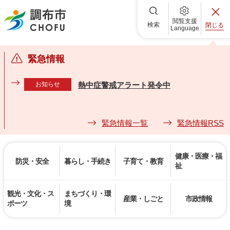
調布市
閲覧支援
検索
閉じる
Language
緊急情報
お知らせ
熱中症警戒アラート発令中
緊急情報一覧
緊急情報RSS
健康・医療・福
防災・安全
暮らし・手続き
子育て・教育
祉
観光・文化・ス
まちづくり・環
産業・しごと
市政情報
ポーツ
境