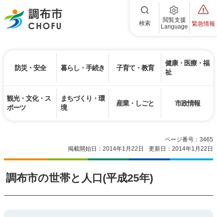
調布市
閲覧支援
検索
緊急情報
Language
健康・医療・福
防災・安全
暮らし・手続き
子育て・教育
祉
観光・文化・ス
まちづくり・環
産業・しごと
市政情報
ポーツ
境
ページ番号：3465
掲載開始日：2014年1月22日
更新日：2014年1月22日
調布市の世帯と人口(平成25年)