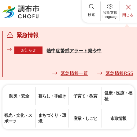
調布市
閲覧支援
検索
閉じる
Language
緊急情報
お知らせ
熱中症警戒アラート発令中
緊急情報一覧
緊急情報RSS
健康・医療・福
防災・安全
暮らし・手続き
子育て・教育
祉
観光・文化・ス
まちづくり・環
産業・しごと
市政情報
ポーツ
境