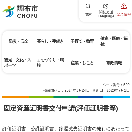
調布市
閲覧支援
検索
緊急情報
Language
健康・医療・福
防災・安全
暮らし・手続き
子育て・教育
祉
観光・文化・ス
まちづくり・環
産業・しごと
市政情報
ポーツ
境
ページ番号：500
掲載開始日：2024年1月24日
更新日：2026年7月1日
固定資産証明書交付申請(評価証明書等)
評価証明書、公課証明書、家屋滅失証明書の発行にあたって