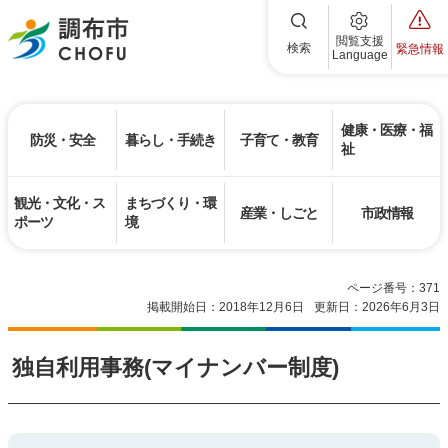
調布市
閲覧支援
検索
緊急情報
Language
健康・医療・福
防災・安全
暮らし・手続き
子育て・教育
祉
観光・文化・ス
まちづくり・環
産業・しごと
市政情報
ポーツ
境
ページ番号：371
掲載開始日：2018年12月6日
更新日：2026年6月3日
独自利用事務(マイナンバー制度)