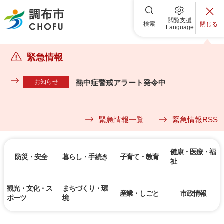
調布市
閲覧支援
検索
閉じる
Language
緊急情報
お知らせ
熱中症警戒アラート発令中
緊急情報一覧
緊急情報RSS
健康・医療・福
防災・安全
暮らし・手続き
子育て・教育
祉
観光・文化・ス
まちづくり・環
産業・しごと
市政情報
ポーツ
境