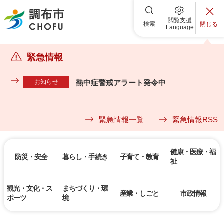
調布市
閲覧支援
検索
閉じる
Language
緊急情報
お知らせ
熱中症警戒アラート発令中
緊急情報一覧
緊急情報RSS
健康・医療・福
防災・安全
暮らし・手続き
子育て・教育
祉
観光・文化・ス
まちづくり・環
産業・しごと
市政情報
ポーツ
境