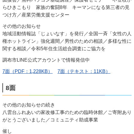
らひきこもり 家族の奮闘8年 キーマンになる第三者の見
つけ方／産業労働支援センター
その他のお知らせ
地域活動情報誌「じょいなす」を発行／全国一斉「女性の人
権ホットライン」強化週間／男性のための相談／多様な性に
関する相談／令和5年住生活総合調査にご協力を
調布市LINE公式アカウントで情報発信中
7面（PDF：1,228KB）
7面（テキスト：11KB）
8面
その他のお知らせの続き
八雲台ふれあいの家改修工事のための臨時休館／ご寄附あり
がとうございました／コミュニティ助成事業
催し