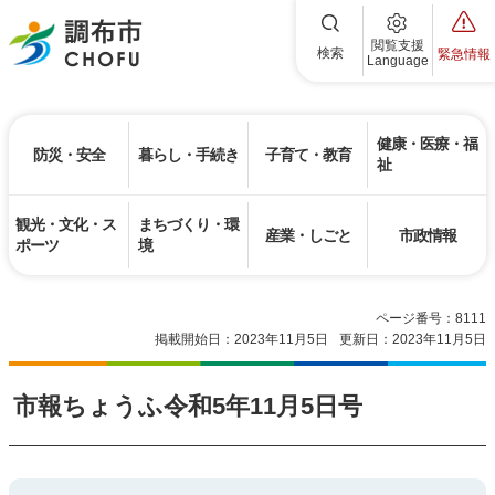
調布市
閲覧支援
検索
緊急情報
Language
健康・医療・福
防災・安全
暮らし・手続き
子育て・教育
祉
観光・文化・ス
まちづくり・環
産業・しごと
市政情報
ポーツ
境
ページ番号：8111
掲載開始日：2023年11月5日
更新日：2023年11月5日
市報ちょうふ令和5年11月5日号