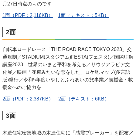
月27日時点のものです
1面（PDF：2,116KB）
1面（テキスト：5KB）
2面
自転車ロードレース「THE ROAD RACE TOKYO 2023」交
通規制／STADIUM(スタジアム)FESTA(フェスタ)／国際理解
講座2023 世界のいまと平和を考える／サウジアラビア文
化展／映画「花束みたいな恋をした」ロケ地マップ(多言語
版)発行／令和5年度いやしとふれあいの旅事業／義援金・救
援金へのご協力を
2面（PDF：2,387KB）
2面（テキスト：6KB）
3面
木造住宅密集地域の木造住宅に「感震ブレーカー」を配布／