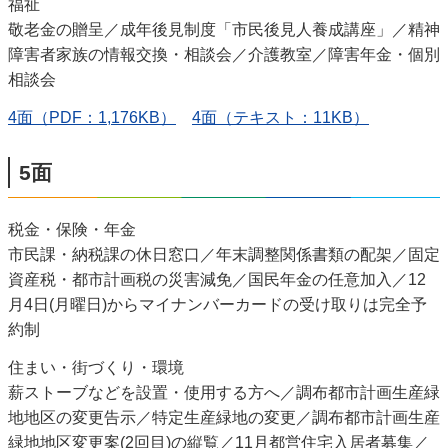
福祉
敬老金の贈呈／成年後見制度「市民後見人養成講座」／精神
障害者家族の情報交換・相談会／介護教室／障害年金・個別
相談会
4面（PDF：1,176KB）
4面（テキスト：11KB）
5面
税金・保険・年金
市民課・納税課の休日窓口／年末調整関係書類の配架／固定
資産税・都市計画税の災害減免／国民年金の任意加入／12
月4日(月曜日)からマイナンバーカードの受け取りは完全予
約制
住まい・街づくり・環境
薪ストーブなどを設置・使用する方へ／調布都市計画生産緑
地地区の変更告示／特定生産緑地の変更／調布都市計画生産
緑地地区変更案(2回目)の縦覧／11月都営住宅入居者募集／