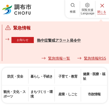
調布市
閲覧支援
検索
閉じる
Language
緊急情報
お知らせ
熱中症警戒アラート発令中
緊急情報一覧
緊急情報RSS
健康・医療・福
防災・安全
暮らし・手続き
子育て・教育
祉
観光・文化・ス
まちづくり・環
産業・しごと
市政情報
ポーツ
境