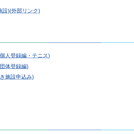
設)(外部リンク)
個人登録編・テニス)
団体登録編)
き施設申込み)