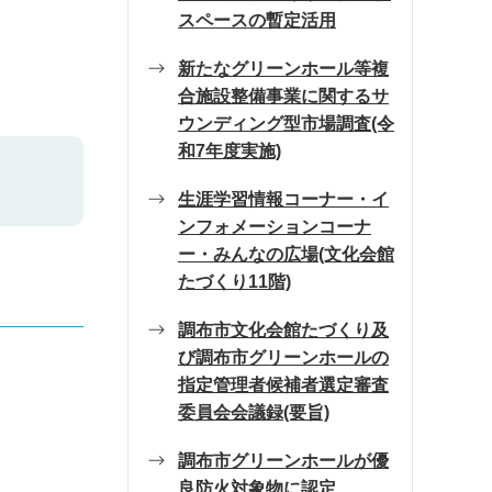
スペースの暫定活用
新たなグリーンホール等複
合施設整備事業に関するサ
ウンディング型市場調査(令
和7年度実施)
生涯学習情報コーナー・イ
ンフォメーションコーナ
ー・みんなの広場(文化会館
たづくり11階)
調布市文化会館たづくり及
び調布市グリーンホールの
指定管理者候補者選定審査
委員会会議録(要旨)
調布市グリーンホールが優
良防火対象物に認定