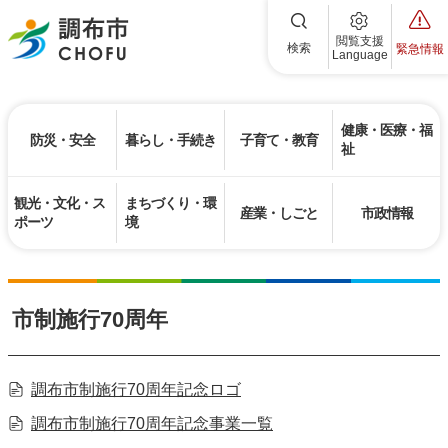
調布市
閲覧支援
検索
緊急情報
Language
健康・医療・福
防災・安全
暮らし・手続き
子育て・教育
祉
観光・文化・ス
まちづくり・環
産業・しごと
市政情報
ポーツ
境
市制施行70周年
調布市制施行70周年記念ロゴ
調布市制施行70周年記念事業一覧