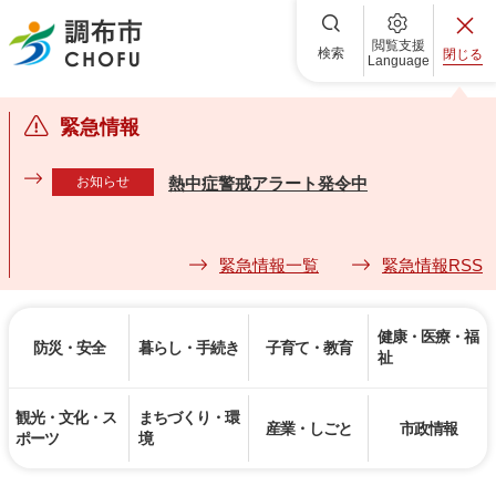
調布市
閲覧支援
検索
閉じる
Language
緊急情報
お知らせ
熱中症警戒アラート発令中
緊急情報一覧
緊急情報RSS
健康・医療・福
防災・安全
暮らし・手続き
子育て・教育
祉
観光・文化・ス
まちづくり・環
産業・しごと
市政情報
ポーツ
境