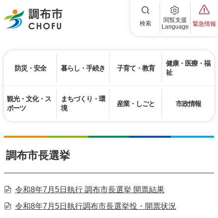
調布市
閲覧支援
検索
緊急情報
Language
健康・医療・福
防災・安全
暮らし・手続き
子育て・教育
祉
観光・文化・ス
まちづくり・環
産業・しごと
市政情報
ポーツ
境
調布市長選挙
令和8年7月5日執行 調布市長選挙 開票結果
令和8年7月5日執行調布市長選挙投・開票状況