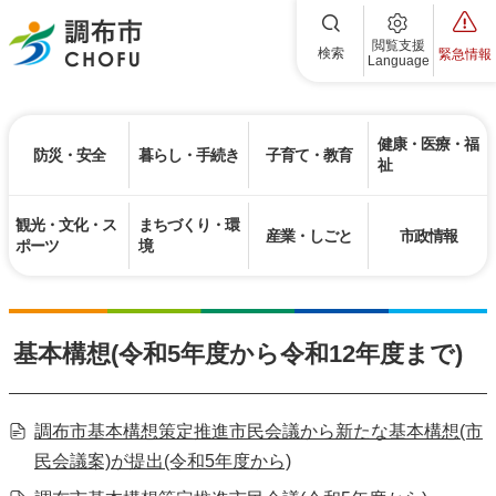
調布市
閲覧支援
検索
緊急情報
Language
健康・医療・福
防災・安全
暮らし・手続き
子育て・教育
祉
観光・文化・ス
まちづくり・環
産業・しごと
市政情報
ポーツ
境
基本構想(令和5年度から令和12年度まで)
調布市基本構想策定推進市民会議から新たな基本構想(市
民会議案)が提出(令和5年度から)