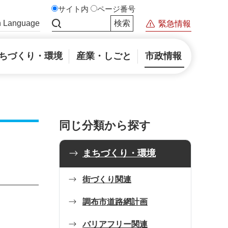
サイト内
ページ番号
n Language
緊急情報
サイト内検索
ちづくり・環境
産業・しごと
市政情報
同じ分類から探す
まちづくり・環境
街づくり関連
調布市道路網計画
バリアフリー関連