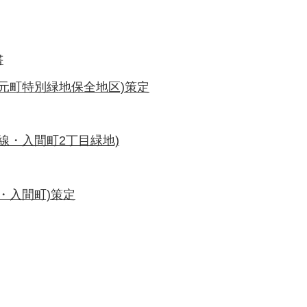
書
元町特別緑地保全地区)策定
線・入間町2丁目緑地)
・入間町)策定