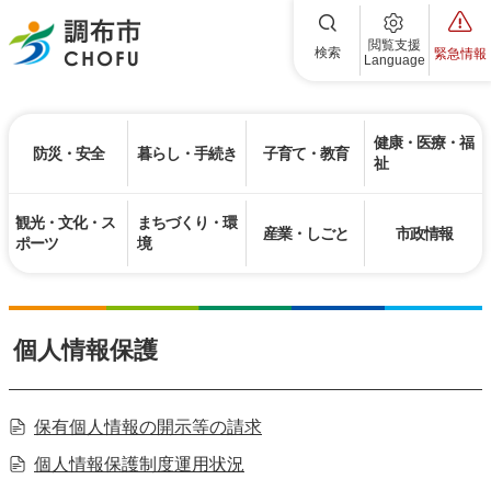
調布市
閲覧支援
検索
緊急情報
Language
健康・医療・福
防災・安全
暮らし・手続き
子育て・教育
祉
観光・文化・ス
まちづくり・環
産業・しごと
市政情報
ポーツ
境
個人情報保護
保有個人情報の開示等の請求
個人情報保護制度運用状況