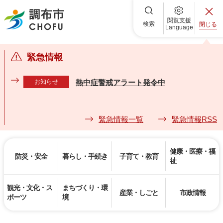
調布市
閲覧支援
検索
閉じる
Language
緊急情報
お知らせ
熱中症警戒アラート発令中
緊急情報一覧
緊急情報RSS
健康・医療・福
防災・安全
暮らし・手続き
子育て・教育
祉
観光・文化・ス
まちづくり・環
産業・しごと
市政情報
ポーツ
境