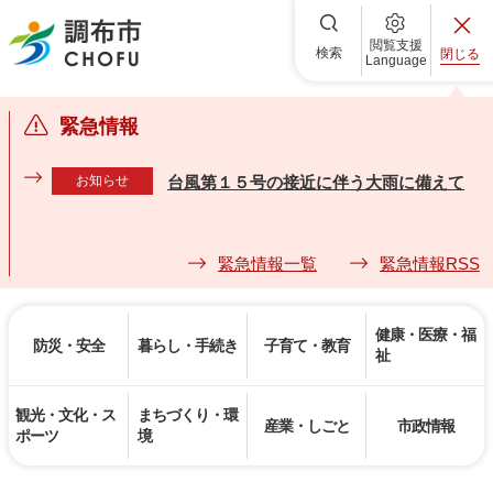
調布市
閲覧支援
検索
閉じる
Language
緊急情報
お知らせ
台風第１５号の接近に伴う大雨に備えて
緊急情報一覧
緊急情報RSS
健康・医療・福
防災・安全
暮らし・手続き
子育て・教育
祉
観光・文化・ス
まちづくり・環
産業・しごと
市政情報
ポーツ
境