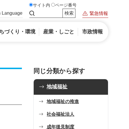
サイト内
ページ番号
n Language
緊急情報
サイト内検索
ちづくり・環境
産業・しごと
市政情報
同じ分類から探す
地域福祉
地域福祉の推進
社会福祉法人
成年後見制度