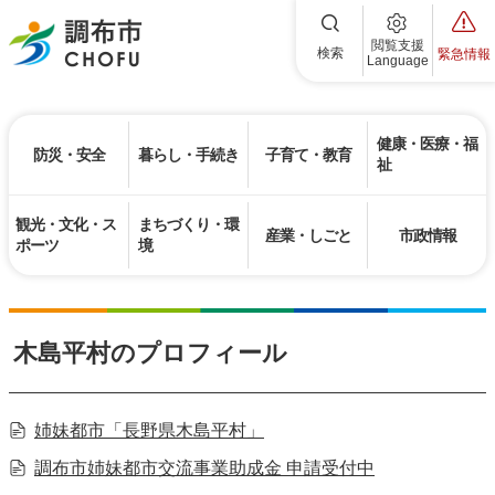
調布市
閲覧支援
検索
緊急情報
Language
健康・医療・福
防災・安全
暮らし・手続き
子育て・教育
祉
観光・文化・ス
まちづくり・環
産業・しごと
市政情報
ポーツ
境
木島平村のプロフィール
姉妹都市「長野県木島平村」
調布市姉妹都市交流事業助成金 申請受付中