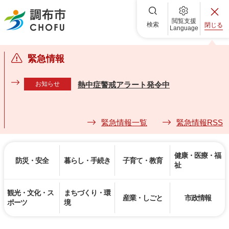
調布市
閲覧支援
検索
閉じる
Language
緊急情報
お知らせ
熱中症警戒アラート発令中
緊急情報一覧
緊急情報RSS
健康・医療・福
防災・安全
暮らし・手続き
子育て・教育
祉
観光・文化・ス
まちづくり・環
産業・しごと
市政情報
ポーツ
境