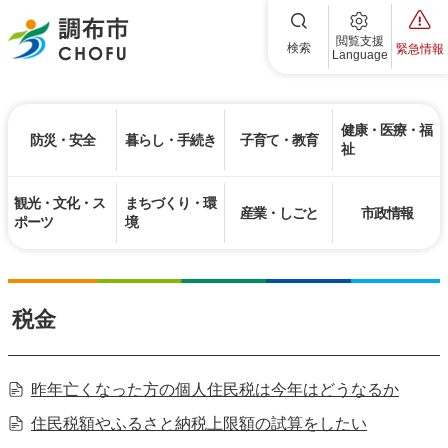
調布市
閲覧支援
検索
緊急情報
Language
健康・医療・福
防災・安全
暮らし・手続き
子育て・教育
祉
観光・文化・ス
まちづくり・環
産業・しごと
市政情報
ポーツ
境
税金
昨年亡くなった方の個人住民税は今年はどうなるか
住民税額やふるさと納税上限額の試算をしたい