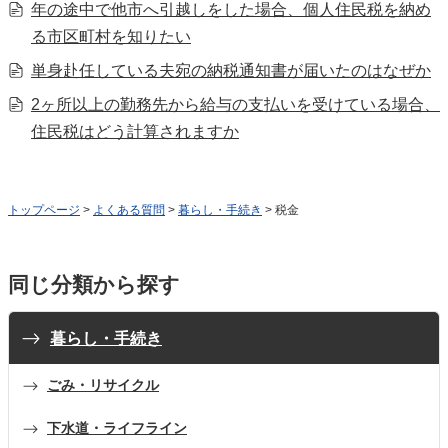
年の途中で他市へ引越しをした場合、個人住民税を納め
る市区町村を知りたい
単身赴任している夫宛の納税通知書が届いたのはなぜか
2ヶ所以上の勤務先から給与の支払いを受けている場合、
住民税はどう計算されますか
トップページ
>
よくある質問
>
暮らし・手続き
> 税金
同じ分類から探す
暮らし・手続き
ごみ・リサイクル
下水道・ライフライン