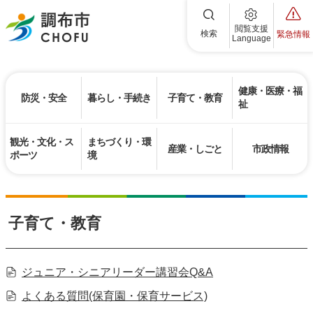
調布市
閲覧支援
検索
緊急情報
Language
健康・医療・福
防災・安全
暮らし・手続き
子育て・教育
祉
観光・文化・ス
まちづくり・環
産業・しごと
市政情報
ポーツ
境
子育て・教育
ジュニア・シニアリーダー講習会Q&A
よくある質問(保育園・保育サービス)