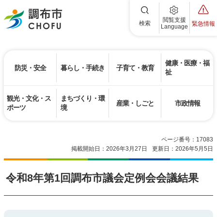
調布市
閲覧支援
検索
緊急情報
Language
健康・医療・福
防災・安全
暮らし・手続き
子育て・教育
祉
観光・文化・ス
まちづくり・環
産業・しごと
市政情報
ポーツ
境
ページ番号：17083
掲載開始日：2026年3月27日
更新日：2026年5月5日
令和8年第1回調布市議会定例会会議結果