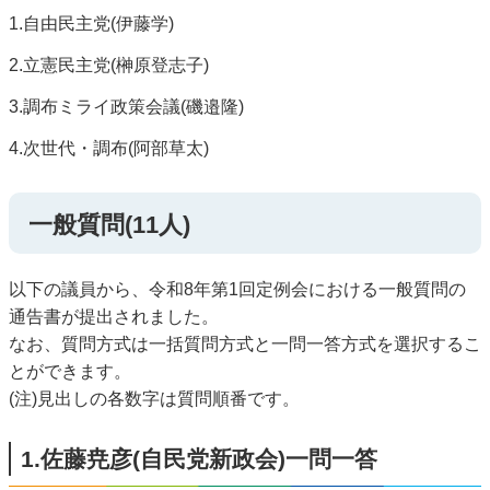
1.自由民主党(伊藤学)
2.立憲民主党(榊原登志子)
3.調布ミライ政策会議(磯邉隆)
4.次世代・調布(阿部草太)
一般質問(11人)
以下の議員から、令和8年第1回定例会における一般質問の
通告書が提出されました。
なお、質問方式は一括質問方式と一問一答方式を選択するこ
とができます。
(注)見出しの各数字は質問順番です。
1.佐藤尭彦(自民党新政会)一問一答