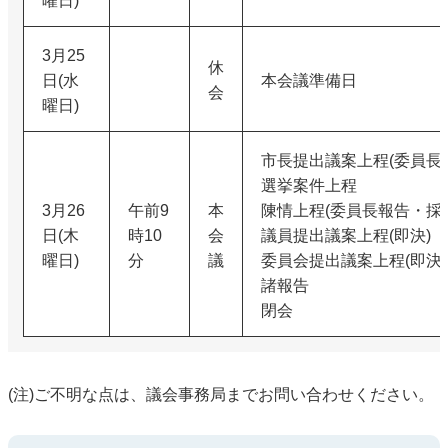
曜日)
3月25
休
日(水
本会議準備日
会
曜日)
市長提出議案上程(委員長報
選挙案件上程
3月26
午前9
本
陳情上程(委員長報告・採
日(木
時10
会
議員提出議案上程(即決)
曜日)
分
議
委員会提出議案上程(即決)
諸報告
閉会
(注)ご不明な点は、議会事務局までお問い合わせください。