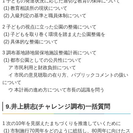
1 子どもの発達状況に応じた適切な教育の保障について
(1) 教育相談所の現状について
(2) 入級判定の基準と職員体制について
2 子どもの視点に立った公園の整備について
(1) 子どもを取り巻く環境を踏まえた公園整備を
(2) 具体的な整備について
3 調布基地跡地留保地施設整備計画について
(1) 都市公園としての公共性について
ア 市民利用と財政負担について
イ 市民の意見聴取の在り方、パブリックコメントの扱い
について
ウ 本計画の進め方について市長の認識を問う
9.井上耕志(チャレンジ調布)一括質問
1 次の10年を見据えたまちづくりを推進していくために
(1) 市制施行70周年をどのように総括し、80周年に向けたス