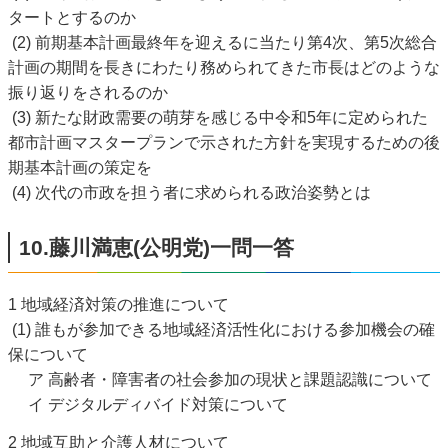
タートとするのか
(2) 前期基本計画最終年を迎えるに当たり第4次、第5次総合
計画の期間を長きにわたり務められてきた市長はどのような
振り返りをされるのか
(3) 新たな財政需要の萌芽を感じる中令和5年に定められた
都市計画マスタープランで示された方針を実現するための後
期基本計画の策定を
(4) 次代の市政を担う者に求められる政治姿勢とは
10.藤川満恵(公明党)一問一答
1 地域経済対策の推進について
(1) 誰もが参加できる地域経済活性化における参加機会の確
保について
ア 高齢者・障害者の社会参加の現状と課題認識について
イ デジタルディバイド対策について
2 地域互助と介護人材について