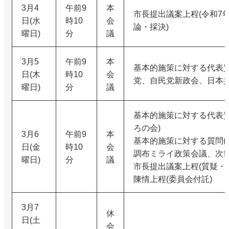
3月4
午前9
本
市長提出議案上程(令和7
日(水
時10
会
論・採決)
曜日)
分
議
3月5
午前9
本
基本的施策に対する代表質
日(木
時10
会
党、自民党新政会、日本共
曜日)
分
議
基本的施策に対する代表質
ろの会)
3月6
午前9
本
基本的施策に対する質問(
日(金
時10
会
調布ミライ政策会議、次世
曜日)
分
議
市長提出議案上程(質疑・
陳情上程(委員会付託)
3月7
休
日(土
会