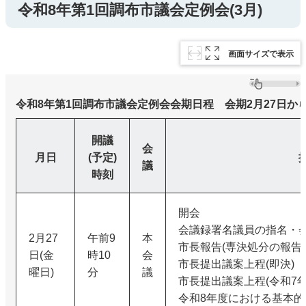
令和8年第1回調布市議会定例会(3月)
画面サイズで表示
令和8年第1回調布市議会定例会会期日程 会期2月27日から3
開議
会
月日
(予定)
議
時刻
開会
会議録署名議員の指名・
2月27
午前9
本
市長報告(専決処分の報告)
日(金
時10
会
市長提出議案上程(即決)
曜日)
分
議
市長提出議案上程(令和7年
令和8年度における基本的