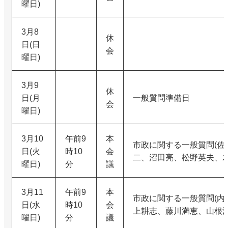
曜日)
3月8
休
日(日
会
曜日)
3月9
休
日(月
一般質問準備日
会
曜日)
3月10
午前9
本
市政に関する一般質問(佐
日(火
時10
会
二、沼田亮、松野英夫、木
曜日)
分
議
3月11
午前9
本
市政に関する一般質問(内
日(水
時10
会
上耕志、藤川満恵、山根洋
曜日)
分
議