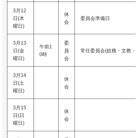
3月12
休
日(木
委員会準備日
会
曜日)
3月13
委
午前1
日(金
員
常任委員会(総務・文教・
0時
曜日)
会
3月14
休
日(土
会
曜日)
3月15
休
日(日
会
曜日)