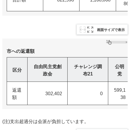
86
画面サイズで表示
市への返還額
自由民主党創
チャレンジ調
公明
区分
政会
布21
党
返還
599,1
302,402
0
額
38
(注)支出超過分は会派が負担しています。