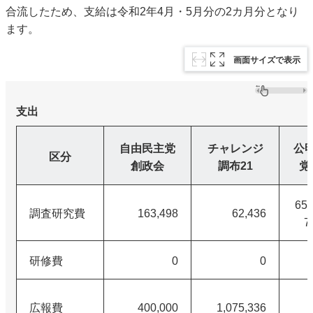
合流したため、支給は令和2年4月・5月分の2カ月分となり
ます。
画面サイズで表示
支出
自由民主党
チャレンジ
公
区分
創政会
調布21
党
65,
調査研究費
163,498
62,436
7
研修費
0
0
広報費
400,000
1,075,336