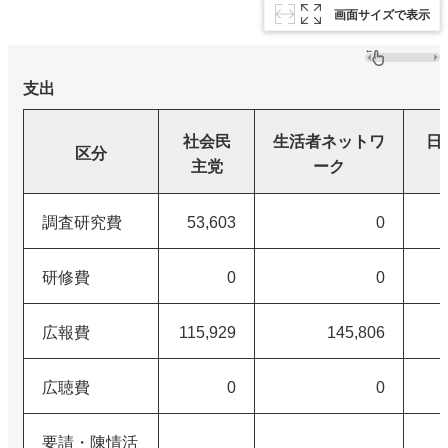
画面サイズで表示
支出
社会民
生活者ネットワ
日
区分
主党
ーク
調査研究費
53,603
0
研修費
0
0
広報費
115,929
145,806
広聴費
0
0
要請・陳情活