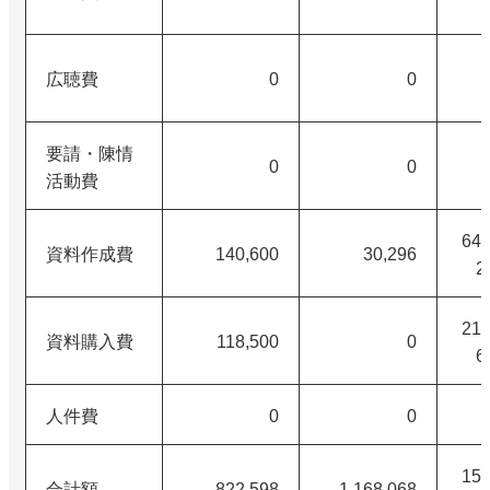
広聴費
0
0
要請・陳情
0
0
活動費
64,
資料作成費
140,600
30,296
2
21,
資料購入費
118,500
0
6
人件費
0
0
150
合計額
822,598
1,168,068