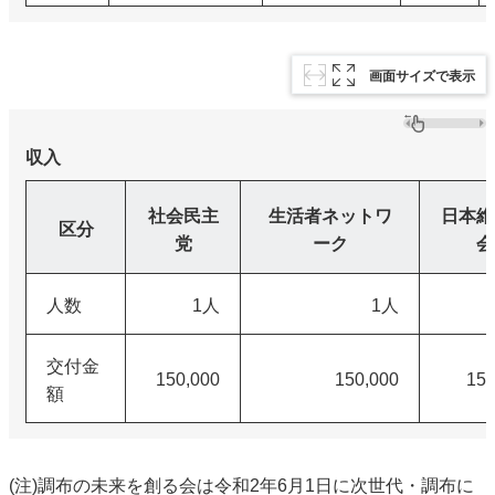
画面サイズで表示
収入
社会民主
生活者ネットワ
日本維
区分
党
ーク
会
人数
1人
1人
交付金
150,000
150,000
150
額
(注)調布の未来を創る会は令和2年6月1日に次世代・調布に