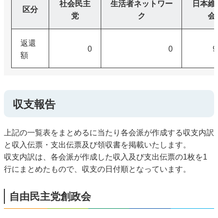
社会民主
生活者ネットワー
日本維
区分
党
ク
会
返還
0
0
9
額
収支報告
上記の一覧表をまとめるに当たり各会派が作成する収支内訳
と収入伝票・支出伝票及び領収書を掲載いたします。
収支内訳は、各会派が作成した収入及び支出伝票の1枚を1
行にまとめたもので、収支の日付順となっています。
自由民主党創政会