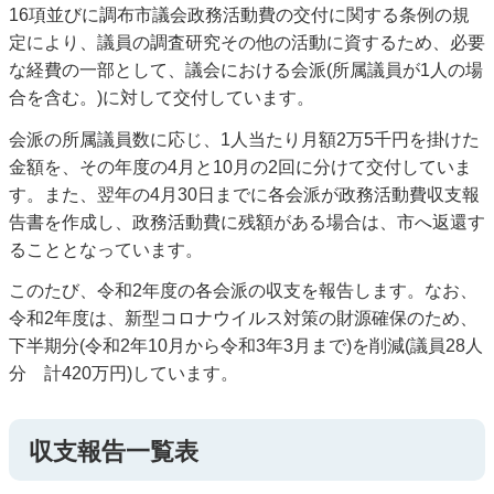
16項並びに調布市議会政務活動費の交付に関する条例の規
定により、議員の調査研究その他の活動に資するため、必要
な経費の一部として、議会における会派(所属議員が1人の場
合を含む。)に対して交付しています。
会派の所属議員数に応じ、1人当たり月額2万5千円を掛けた
金額を、その年度の4月と10月の2回に分けて交付していま
す。また、翌年の4月30日までに各会派が政務活動費収支報
告書を作成し、政務活動費に残額がある場合は、市へ返還す
ることとなっています。
このたび、令和2年度の各会派の収支を報告します。なお、
令和2年度は、新型コロナウイルス対策の財源確保のため、
下半期分(令和2年10月から令和3年3月まで)を削減(議員28人
分 計420万円)しています。
収支報告一覧表