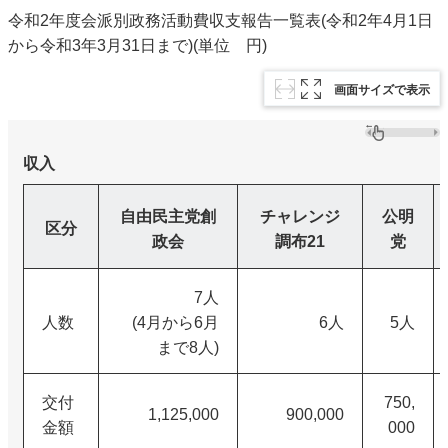
令和2年度会派別政務活動費収支報告一覧表(令和2年4月1日
から令和3年3月31日まで)(単位 円)
画面サイズで表示
収入
自由民主党創
チャレンジ
公明
区分
政会
調布21
党
7人
人数
(4月から6月
6人
5人
まで8人)
交付
750,
1,125,000
900,000
金額
000