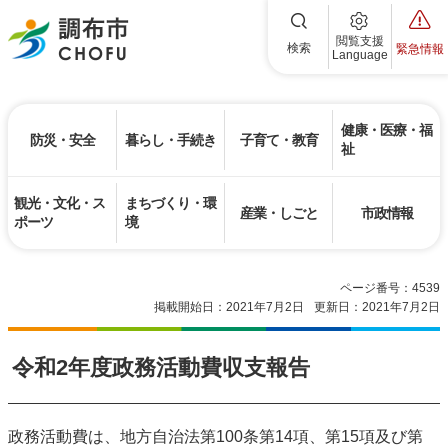
調布市
閲覧支援
検索
緊急情報
Language
健康・医療・福
防災・安全
暮らし・手続き
子育て・教育
祉
観光・文化・ス
まちづくり・環
産業・しごと
市政情報
ポーツ
境
ページ番号：4539
掲載開始日：2021年7月2日
更新日：2021年7月2日
令和2年度政務活動費収支報告
政務活動費は、地方自治法第100条第14項、第15項及び第