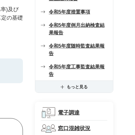
率)及び
令和5年度措置事項
算定の基礎
令和5年度例月出納検査結
果報告
令和5年度随時監査結果報
告
令和5年度工事監査結果報
告
もっと見る
電子調達
窓口混雑状況