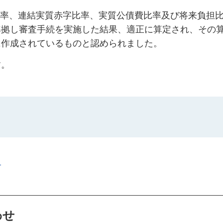
比率、連結実質赤字比率、実質公債費比率及び将来負担比
準拠し審査手続を実施した結果、適正に算定され、その
に作成されているものと認められました。
す。
）
わせ