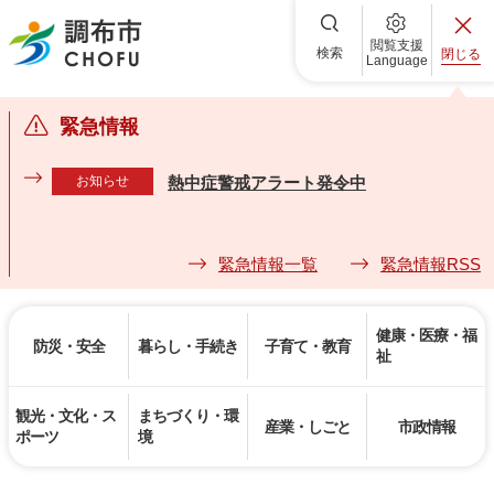
調布市
閲覧支援
検索
閉じる
Language
緊急情報
お知らせ
熱中症警戒アラート発令中
緊急情報一覧
緊急情報RSS
健康・医療・福
防災・安全
暮らし・手続き
子育て・教育
祉
観光・文化・ス
まちづくり・環
産業・しごと
市政情報
ポーツ
境