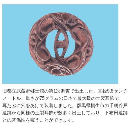
旧都立武蔵野郷土館の第1次調査で出土した、直径9.8センチ
メートル、重さが75グラムの日本で最大級の土製耳飾で、
耳たぶに穴をあけて装着しました。群馬県桐生市の千網谷戸
遺跡から同様の土製耳飾が数多く出土しており、下布田遺跡
との関係性を窺うことができます。