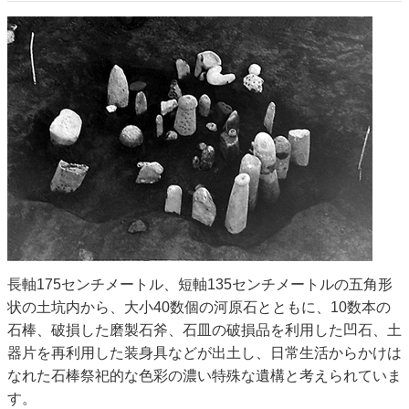
長軸175センチメートル、短軸135センチメートルの五角形
状の土坑内から、大小40数個の河原石とともに、10数本の
石棒、破損した磨製石斧、石皿の破損品を利用した凹石、土
器片を再利用した装身具などが出土し、日常生活からかけは
なれた石棒祭祀的な色彩の濃い特殊な遺構と考えられていま
す。