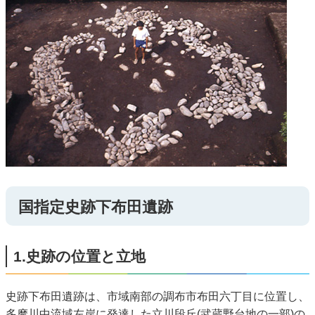
国指定史跡下布田遺跡
1.史跡の位置と立地
史跡下布田遺跡は、市域南部の調布市布田六丁目に位置し、
多摩川中流域左岸に発達した立川段丘(武蔵野台地の一部)の