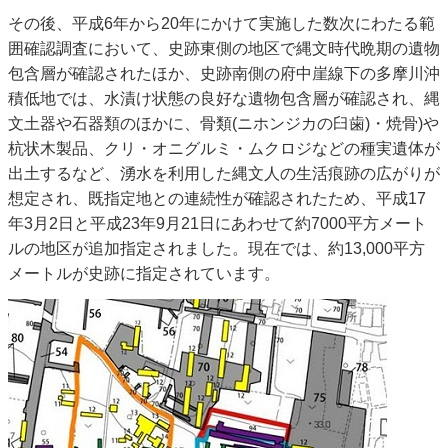
その後、平成6年から20年にかけて実施した数次にわたる範
囲確認調査において、史跡東側の地区で縄文時代晩期の遺物
包含層が確認されたほか、史跡南側の府中崖線下の多摩川沖
積低地では、水漬け状態の良好な遺物包含層が確認され、縄
文土器や石器類のほかに、骨類(ニホンジカの臼歯)・焼骨)や
杭状木製品、クリ・オニグルミ・ムクロジなどの種実遺体が
出土するなど、湧水を利用した縄文人の生活痕跡の広がりが
想定され、既指定地との連続性が確認されたため、平成17
年3月2日と平成23年9月21日にあわせて約7000平方メート
ルの地区が追加指定されました。現在では、約13,000平方
メートルが史跡に指定されています。