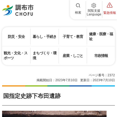
調布市
閲覧支援
検索
緊急情報
Language
健康・医療・福
防災・安全
暮らし・手続き
子育て・教育
祉
観光・文化・ス
まちづくり・環
産業・しごと
市政情報
ポーツ
境
ページ番号：2372
掲載開始日：2023年7月10日
更新日：2023年7月10日
国指定史跡下布田遺跡