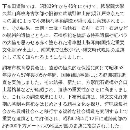
下布田遺跡では、昭和39年から46年にかけて、國學院大學
久我山高校考古学部や旧都立武蔵野郷土館(現江戸東京たて
もの園)によって小規模な学術調査が繰り返し実施されまし
た。その結果、土偶・土版・独鈷石・石剣・石刀・石冠など
の呪術的遺物とともに、石棒祭祀を物語る特殊遺構や紅バラ
の大輪を思わせる赤く塗られた滑車型土製耳飾(国指定重要
文化財)が出土し、南関東では数少ない縄文時代晩期の遺跡
として広く知られるようになりました。
調布市教育委員会は、遺跡の恒久的な保護に向けて昭和53
年度から57年度の5か年間、国庫補助事業による範囲確認調
査を実施しました。その結果、新たに、方形配石遺構や合口
土器棺墓などが確認され、遺跡の重要性がさらに高まりまし
た。これらの調査成果により、下布田遺跡は、縄文文化終末
期の墓制や祭祀をはじめとする精神文化を探り、狩猟採集社
会から農耕社会へと移行する複雑な社会構造を究明する上で
重要な遺跡として評価され、昭和62年5月12日に遺跡南部の
約5000平方メートルの地区が国の史跡に指定されました。